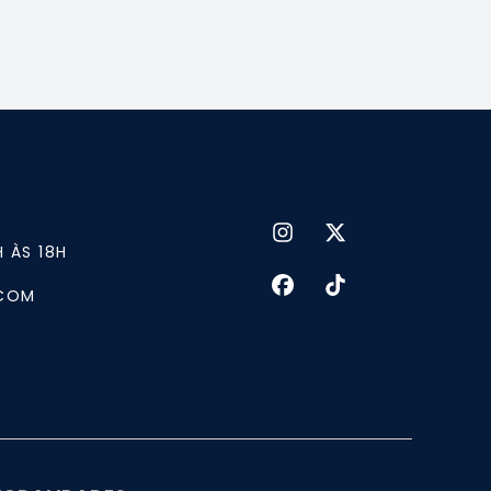
H ÀS 18H
.COM