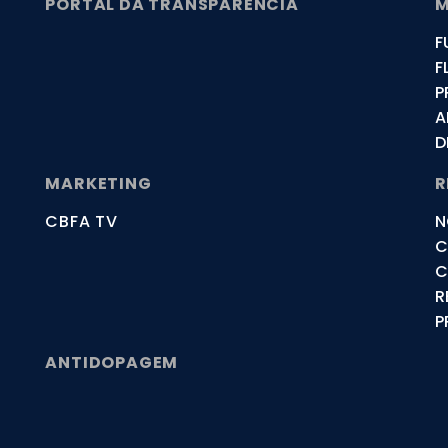
PORTAL DA TRANSPARÊNCIA
M
F
F
P
A
D
MARKETING
R
CBFA TV
N
C
C
R
P
ANTIDOPAGEM